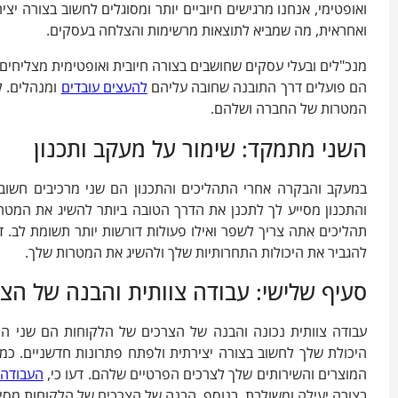
ואופטימי, אנחנו מרגישים חיוביים יותר ומסוגלים לחשוב בצורה יצ
ואחראית, מה שמביא לתוצאות מרשימות והצלחה בעסקים.
מנכ"לים ובעלי עסקים שחושבים בצורה חיובית ואופטימית מצליחים 
הם פועלים דרך התובנה שחובה עליהם
להעצים עובדים
ומנהלים. 
המטרות של החברה ושלהם.
השני מתמקד: שימור על מעקב ותכנון
במעקב והבקרה אחרי התהליכים והתכנון הם שני מרכיבים חשוב
והתכנון מסייע לך לתכנן את הדרך הטובה ביותר להשיג את המטר
תהליכים אתה צריך לשפר ואילו פעולות דורשות יותר תשומת לב. ד
להגביר את היכולות התחרותיות שלך ולהשיג את המטרות שלך.
סעיף שלישי: עבודה צוותית והבנה של הצ
עבודה צוותית נכונה והבנה של הצרכים של הלקוחות הם שני המ
היכולת שלך לחשוב בצורה יצירתית ולפתח פתרונות חדשניים. כ
המוצרים והשירותים שלך לצרכים הפרטיים שלהם. דעו כי,
העבודה 
בצורה יעילה ומשולבת. בנוסף, הבנה של הצרכים של הלקוחות מסי