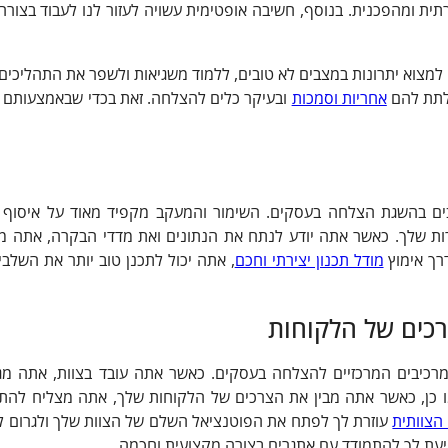
ירתית ומהפכנית. בנוסף, חשיבה אופטימית עשויה לעזור לנו לעבוד בצור
למצוא יתרונות במצבים לא טובים, ללמוד משגיאות ולשפר את התהליכים ב
לתת להם
אחריות וסמכות
ובעיקר כלים להצלחה. זאת בכדי שבאמצעותם י
ים בהשגת הצלחה בעסקים. השימור והמעקב מקפיד מאוד על איסוף נ
ות שלך. כאשר אתה יודע לנתח את הנתונים ואת מדדי הבקרה, אתה מבי
רך אימוץ
מודל תכנון יצירתי וחכם
, אתה יכול לתכנן טוב יותר את השלבי
רכים של הלקוחות
רכיבים המרכזיים להצלחה בעסקים. כאשר אתה עובד בצוות, אתה מג
מו כן, כאשר אתה מבין את הצרכים של הלקוחות שלך, אתה מצליח להת
הצוותית
עוזרת לך לפתח את הפוטנציאל השלם של הצוות שלך ולגרום לו
יעת לך להתמודד עם אתגרים בצורה מקצועית וחכמה.