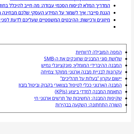
המדריך המלא לניסוח הסכמי עבודה: מה חייב להיכלל בחו
הגנת סייבר: איך לשמור על המידע העסקי שלכם מבחינה 
מיזוגים ורכישות: ההיבטים המשפטיים שעליכם לדעת לפני
המפה המובילה לרווחיות
שלושת סוגי המבנים שחונקים את ה-SMB
המבנה ההיברידי המומלץ: פונקציונלי גמיש
עקרונות לבניית מבנה ארגוני ממוקד צמיחה
יישום עקרון "בעלות על תהליכים"
המבנה הארגוני ככלי לטיפול בצווארי בקבוק וביטול בזבוז
התאמת המבנה למדדי ביצוע (KPIs)
שקיפות המבנה: החשיבות של תרשים ארגוני חי
השורה התחתונה: השקעה בבהירות