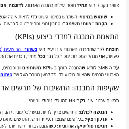
צוואר בקבוק הוא
תמיד
חוסר יעילות במבנה הארגוני.
לדוגמה
,
אם
י
שימוש במיפוי:
השתמש במיפוי פשוט
כדי
לראות איפה אנשים
הקמת "צוותי משימה
":
פתרון זמני
ו
מהיר לטיפול בכאוס. 
התאמת המבנה למדדי ביצוע (KPIs)
הוכחה
לכך
ש
המבנה הארגוני אינו יעיל היא
כש
מדדי הביצועים (KPIs)
טעויות,
אזי
מנהל המכירות ימכור כל דבר
בכל
מחיר,
ו
יכריח את התפ
על
ה-SMB לוודא
ש
המבנה תומך ב-
KPIs
משותפים
ו
מוסכמים,
ש
הארגוני מבטיח
ש
הצוות כולו עובד יחד למען מטרת העל של
פיתוח א
שקיפות המבנה: החשיבות של תרשים ארגו
תרשים ארגוני אינו
רק
ל-HR.
זהו
כלי ניהולי יומיומי:
הנגשה לכולם
:
התרשים צריך להיות נגיש לכל עובד, להבין 
עדכון רציף
:
בכל פעם
ש
נוצר תפקיד חדש, התרשים מתעדכן
מניעת פוליטיקה ארגונית
:
כש
המבנה ברור, קשה יותר לעו