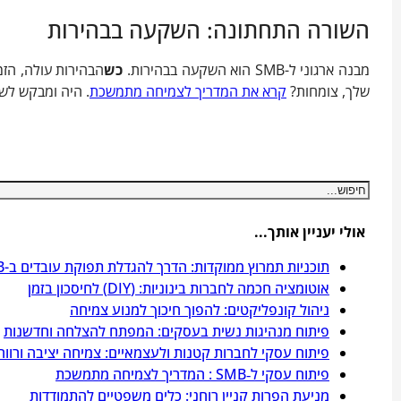
השורה התחתונה: השקעה בבהירות
מבנה ארגוני ל-SMB הוא השקעה בבהירות.
כש
הבהירות עולה, הזמן
שלך, צומחות?
קרא את המדריך לצמיחה מתמשכת
. היה ומבקש לשאול
חיפוש
אולי יעניין אותך...
תוכניות תמרוץ ממוקדות: הדרך להגדלת תפוקת עובדים ב-SMB
אוטומציה חכמה לחברות בינוניות: (DIY) לחיסכון בזמן
ניהול קונפליקטים: להפוך חיכוך למנוע צמיחה
פיתוח מנהיגות נשית בעסקים: המפתח להצלחה וחדשנות
פיתוח עסקי לחברות קטנות ולעצמאיים: צמיחה יציבה ורווח
פיתוח עסקי ל‑SMB : המדריך לצמיחה מתמשכת
מניעת הפרות קניין רוחני: כלים משפטיים להתמודדות