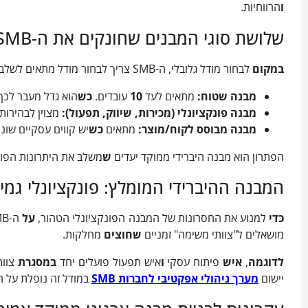
ו
הרווחיות.
שלושת סוגי המבנים שחונקים את ה-SMB
במקום
לבחור מודל גלובלי, ה-SMB צריך לבחור מודל מתאים לשלב שלו. רוב ה-SMB נופלים למלכודות הבאות:
מבנה שטוח
:
מתאים לעד
10
עובדים.
כש
הוא גדל מעבר לכך
מבנה פונקציונלי (מכירות, שיווק, תפעול)
:
מצוין לבהירות
מבנה מבוסס לקוח/מוצר
:
מתאים
כש
יש קווים עסקיים שונ
הפתרון הוא מבנה היברידי ממוקד יעדים
ש
משלב את היתרונות הפונק
המבנה ההיברידי המומלץ: פונקציונלי גמי
כדי
למנוע את החסרונות של המבנה הפונקציונלי הטהור,
על
ה-SMB לאמץ מודל היברידי
מושאלים ל"צוותי משימה" זמניים
שחוצים
מחלקות.
לדוגמה
,
איש
פיתוח עסקי
ו
איש תפעול פועלים יחד
במסגרת
צוו
יישום
מערך ניהולי אפקטיבי לחברות SMB
במודל זה נופלת על 