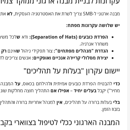
עקרונות לבניית מבנה ארגוני ממוקד צמי
מבנה ארגוני ל-SMB צריך לשרת את האסטרטגיה העסקית,
לא
את ה
יש שלושה עקרונות מפתח:
הפרדת כובעים (Separation of Hats):
ודא
ש
לכל משימ
משחרר אנרגיה.
הגדרת "מנהלים מפתחים
":
צור תפקידי ניהול
ש
אינם
רק
מ
יצירת מסלולי קריירה אנכיים ואופקיים
:
אנשים צריכים לד
יישום עקרון "בעלות על תהליכים"
כדי
להבטיח הפרדת כובעים אמיתית
ו
להילחם בכאוס,
על
המבנה הארג
מחיר") יקבל
בעלים יחיד
–
אפילו
אם
התהליך חוצה מחלקות שונו
בלי
בעלות ברורה על תהליכים,
אין
למנהל אחריות ברורה
ו
התהליך 
בזבוז הזמן.
המבנה הארגוני ככלי לטיפול בצווארי בקבוק