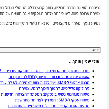
גרימברג הוא גם מרצה מבוקש, כותב קבוע בבלוג הניהולי הגדול במד
צמיחה ארוכת טווח. דעו כי "ההצלחה העסקית אינה תוצאה של מזל 
למידע נוסף, מאמרים מקצועיים, וסדנאות ניהול מתקדמות צלצלו: 0544-814332 או 03-9032222 📧
חיפוש
אולי יעניין אותך...
תוכניות תמרוץ ממוקדות: הדרך להגדלת תפוקת עובדים ב-SMB
אוטומציה חכמה לחברות בינוניות: (DIY) לחיסכון בזמן
מבנה ארגוני ל-SMB: איך לבנות צוות לצמיחה, לא להישרדות?
ניהול קונפליקטים: להפוך חיכוך למנוע צמיחה
פיתוח מנהיגות נשית בעסקים: המפתח להצלחה וחדשנות
פיתוח עסקי ל‑SMB : המדריך לצמיחה מתמשכת
מניעת הפרות קניין רוחני: כלים משפטיים להתמודדות