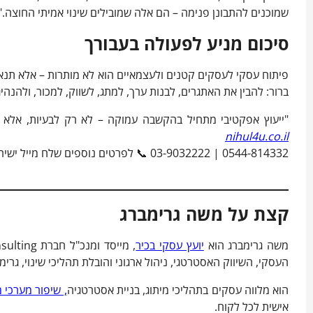
שמוכנים להתבונן פנימה – הם אלה שמובילים שינוי אמיתי החוצה."
סיכום מניע לפעולה בעבורך
פיתוח עסקי לעסקים קטנים ולעצמאיים הוא לא מותרות – אלא תנאי
ברור: להבין את האתגרים, לבנות ערך, למתג, לשווק, למכור, ולהנהיג
"ייעוץ אפקטיבי מתחיל בהקשבה עמוקה – לא רק לבעיות, אלא ל
nihul4u.co.il
0544-814332 | 03-9032222 📞 לפרטים נוספים שלח מייל ישירות למשה גרימברג: abc@nihul4u.co.il
קצת על משה גרימברג
משה גרימברג הוא
יועץ עסקי בכיר
העסקי, השיווק האסטרטגי, ניהול ארגוני והובלת תהליכי שינוי, גר
הוא מלווה עסקים בתהליכי מיתוג, בניית אסטרטגיה
, שיפור מערכי 
אישית לכל לקוח.