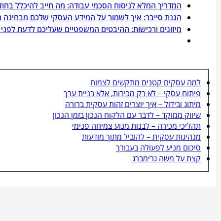
המדריך המלא לניסוח הסכמי עבודה: מה חייב להיכלל בחו
הגנת סייבר: איך לשמור על המידע העסקי שלכם מבחינה 
מיזוגים ורכישות: ההיבטים המשפטיים שעליכם לדעת לפני
למה עסקים קטנים מתקשים לצמוח
פיתוח עסקי – לא רק מכירות, אלא בניית ערך
מיתוג ובידול – איך יוצרים זהות עסקית ברורה
שיווק ממוקד – לדבר עם הלקוח הנכון בזמן הנכון
תהליכי מכירה – לבנות מנוע צמיחה פנימי
מנהיגות עסקית – להוביל מתוך מודעות
סיכום מניע לפעולה בעבורך
קצת על משה גרימברג