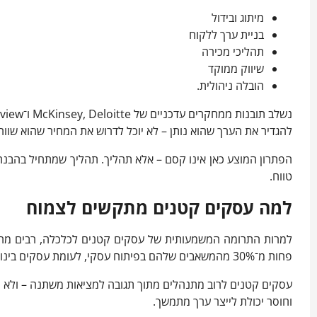
מיתוג ובידול
בניית ערך ללקוח
תהליכי מכירה
שיווק ממוקד
הובלה ניהולית.
נשלב תובנות ממחקרים עדכניים של McKinsey, Deloitte ו־Harvard Business Review, לצד ציטוטים נבחרים של משה גרימברג, המדגישים את החשיבות של חשיבה יוזמת, הקשבה עמוקה,
להגדיר את הערך שהוא נותן – לא יוכל לדרוש את המחיר שהוא שווה
הפתרון המוצע כאן אינו קסם – אלא תהליך. תהליך שמתחיל בהבנה 
טווח.
למה עסקים קטנים מתקשים לצמוח
פחות מ־30% מהמשאבים שלהם בפיתוח עסקי, לעומת עסקים בינוניים וגדולים שמשקיעים מעל 50%. הסיבות כוללות חוסר בידול, ניהול לא שיטתי,
עסקים קטנים לרוב מתנהלים מתוך תגובה למציאות משתנה – ולא מתו
וחוסר יכולת לייצר ערך מתמשך.