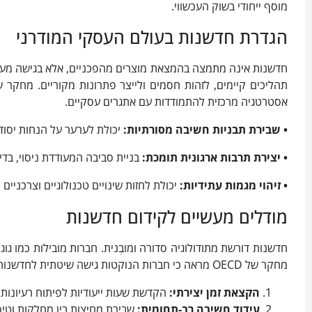
מוסף ייחודי בשוק העכשווי.
הגדרת חדשנות בעולם העסקי המודרני
חדשנות אינה מתמצה בהמצאת מוצרים מהפכניים, אלא בגישה מע
אסטרטגיה מרכזית להתמודדות עם אתגרים עסקיים.
• שבירת תבניות חשיבה מסורתיות:
יכולת לערער על הנחות יסוד 
• יצירת תרבות ארגונית תומכת:
בניית סביבה המעודדת ניסוי, בד
• זיהוי מגמות עתידיות:
יכולת לחזות שינויים טכנולוגיים וצרכניי
מודלים מעשיים לקידום חדשנות
חדשנות דורשת מתודולוגיה סדורה ומובְנית. חברות מובילות כמו ג
מחקר של OECD מראה כי חברות הנוקטות גישה שיטתית לחדשנות מגדילות את הכנסותיהן פי 2.5 בממוצע.
הקצאת
זמן
יצירתי
:
הקדשת שעות ייעודיות לפיתוח רעיונות
עידוד חשיבה רב-תחומית:
שבירת מחיצות בין מחלקות וטיפוח