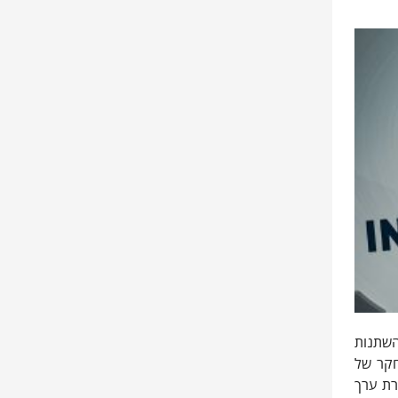
ם להשתנות
חקר של
רת ערך