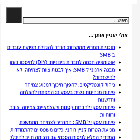
חיפוש
אולי יעניין אותך...
תוכניות תמרוץ ממוקדות: הדרך להגדלת תפוקת עובדים
ב-SMB
אוטומציה חכמה לחברות בינוניות: (DIY) לחיסכון בזמן
מבנה ארגוני ל-SMB: איך לבנות צוות לצמיחה, לא
להישרדות?
ניהול קונפליקטים: להפוך חיכוך למנוע צמיחה
פיתוח מנהיגות נשית בעסקים: המפתח להצלחה
וחדשנות
פיתוח עסקי לחברות קטנות ולעצמאיים: צמיחה יציבה
ורווחיות
פיתוח עסקי ל‑SMB : המדריך לצמיחה מתמשכת
מניעת הפרות קניין רוחני: כלים משפטיים להתמודדות
המדריך המלא לניסוח הסכמי עבודה: מה חייב להיכלל