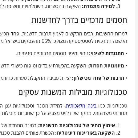
למידה מתמדת:
השקעה בהכשרות, השתלמויות וחשיפה למג
חסמים מרכזיים בדרך לחדשנות
למרות החשיבות, רבים מתקשים לאמץ תרבות חדשנית. פחד מכישלו
הלשכה המרכזית לסטטיסטיקה מצא כי 65% מהעסקים בישראל מתקשים לייצר מהלכים חדשניים אמיתיים.
•
התנגדות לשינוי:
זיהוי ומיפוי חסמים תרבותיים פנימיים.
•
מיומנויות חסרות:
השקעה בהכשרת עובדים וטיפוח כישורי חדשנ
•
תרבות של פחד מכישלון:
יצירת סביבה המקבלת טעויות כהזדמנ
טכנולוגיות מובילות המשנות עסקים
טכנולוגיות כמו
בינה מלאכותית
, למידת מכונה וטכנולוגיות ענן ה
תחרותי משמעותי. מחקר של דלויט מצביע על כך שחברות מובילות משקיעות עד 10% מתקציבן בח
אימוץ
מהיר
של
טכנולוגיות
חדשניות
:
בחינה מתמדת של טר
השקעה באוריינות דיגיטלית:
הכשרת צוותים להבנת טכנולו